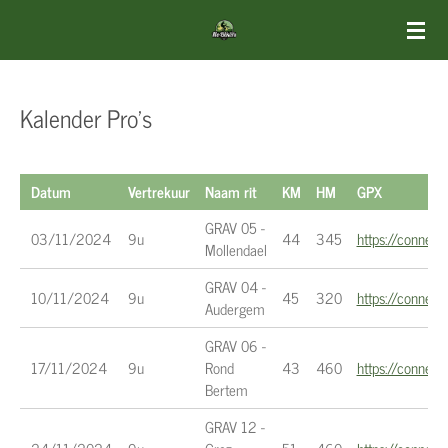
Ga
direct
naar
de
Kalender Pro's
hoofdinhoud
Datum
Vertrekuur
Naam rit
KM
HM
GPX
GRAV 05 -
03/11/2024
9u
44
345
https://conne
Mollendael
GRAV 04 -
10/11/2024
9u
45
320
https://conne
Audergem
GRAV 06 -
17/11/2024
9u
Rond
43
460
https://conne
Bertem
GRAV 12 -