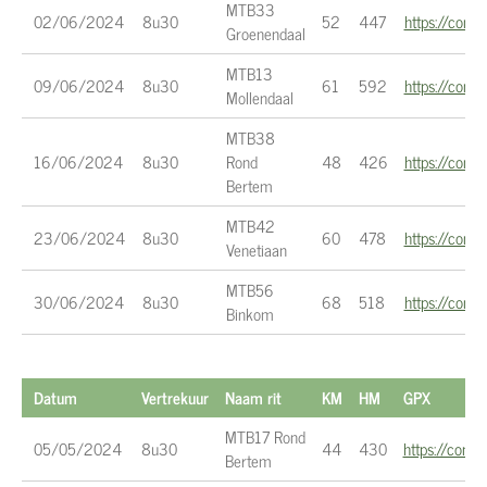
MTB33
02/06/2024
8u30
52
447
https://con
Groenendaal
MTB13
09/06/2024
8u30
61
592
https://con
Mollendaal
MTB38
16/06/2024
8u30
Rond
48
426
https://con
Bertem
MTB42
23/06/2024
8u30
60
478
https://con
Venetiaan
MTB56
30/06/2024
8u30
68
518
https://con
Binkom
Datum
Vertrekuur
Naam rit
KM
HM
GPX
MTB17 Rond
05/05/2024
8u30
44
430
https://con
Bertem