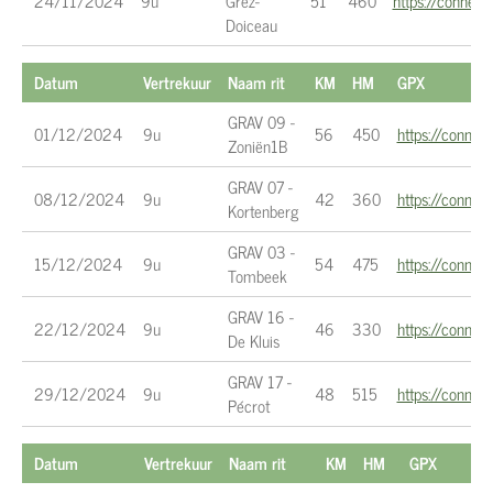
24/11/2024
9u
Grez-
51
460
https://conne
Doiceau
Datum
Vertrekuur
Naam rit
KM
HM
GPX
GRAV 09 -
01/12/2024
9u
56
450
https://conne
Zoniën1B
GRAV 07 -
08/12/2024
9u
42
360
https://conne
Kortenberg
GRAV 03 -
15/12/2024
9u
54
475
https://conn
Tombeek
GRAV 16 -
22/12/2024
9u
46
330
https://conne
De Kluis
GRAV 17 -
29/12/2024
9u
48
515
https://conn
Pécrot
Datum
Vertrekuur
Naam rit
KM
HM
GPX