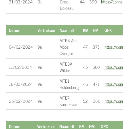
31/03/2024
9u
Grez-
44
390
https://connec
Doiceau
Datum
Vertrekuur
Naam rit
KM
HM
GPX
MTB4 Anti-
04/02/2024
9u
Moos
47
375
https://conn
Overijse
MTB3A
11/02/2024
9u
45
500
https://conn
Wilder
MTB1
18/02/2024
9u
46
471
https://conn
Huldenberg
MTB7
25/02/2024
9u
52
260
https://conn
Kampelaar
Datum
Vertrekuur
Naam rit
KM
HM
GPX