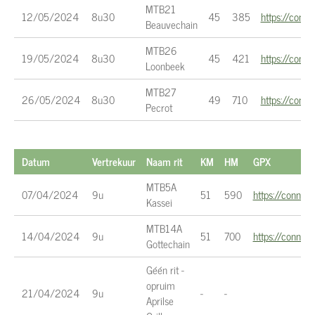
MTB21
12/05/2024
8u30
45
385
https://con
Beauvechain
MTB26
19/05/2024
8u30
45
421
https://con
Loonbeek
MTB27
26/05/2024
8u30
49
710
https://con
Pecrot
Datum
Vertrekuur
Naam rit
KM
HM
GPX
MTB5A
07/04/2024
9u
51
590
https://conne
Kassei
MTB14A
14/04/2024
9u
51
700
https://conn
Gottechain
Géén rit -
opruim
21/04/2024
9u
-
-
Aprilse