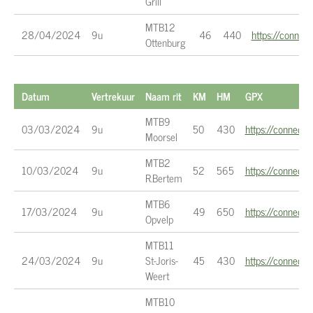
Grill
MTB12
28/04/2024
9u
46
440
https://conne
Ottenburg
Datum
Vertrekuur
Naam rit
KM
HM
GPX
MTB9
03/03/2024
9u
50
430
https://connec
Moorsel
MTB2
10/03/2024
9u
52
565
https://connec
R.Bertem
MTB6
17/03/2024
9u
49
650
https://connec
Opvelp
MTB11
24/03/2024
9u
St-Joris-
45
430
https://connec
Weert
MTB10